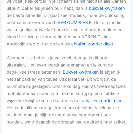
Je voelt je lekkerder in je lichaam als dit niet aan alle klanten
uitpuilt. Zeker als je een buik hebt, dan is
buikvet kwijtraken
de beste remedie. Dit gaat zeer moeilijk, maar de oplossing
bestaat in de vorm van
LIVER COMPLEX E
. Deze remedie
was eigenlijk ontwikkeld om de lever schoon te maken en
bloed te zuiveren voor patiënten van ACREN Clinics.
Anderzijds wordt het gezien als
afvallen zonder dieet
.
Wanneer jij je beter in je vel voelt, dan ga je dit ook
uitstralen. Het leven wordt aangenamer en je kunt de
dagelijkse stress beter aan.
Buikvet kwijtraken
is eigenlijk
het aanpakken van teveel visceraal vet. Dit wordt in de
buikholte opgeslagen. Door elke dag slechts twee capsules
met plantenextracten in te nemen kun jij op een subtiele
wijze vet kwijtraken en daarom is het
afvallen zonder dieet
.
Het is de ultieme mogelijkheid om obesitas fysiek aan te
pakken, maar je blijft de emotionele component ook
houden, want daar zit de oorzaak van de drang naar suiker.